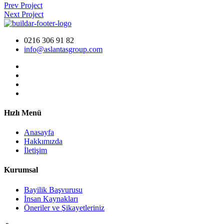
Prev Project
Next Project
0216 306 91 82
info@aslantasgroup.com
Hızlı Menü
Anasayfa
Hakkımızda
İletişim
Kurumsal
Bayilik Başvurusu
İnsan Kaynakları
Öneriler ve Şikayetleriniz